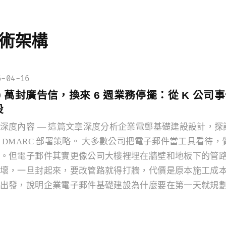
術架構
6-04-16
0 萬封廣告信，換來 6 週業務停擺：從 K 公司事件
設
深度內容 — 這篇文章深度分析企業電郵基礎建設設計，探討 su
 DMARC 部署策略。 大多數公司把電子郵件當工具看待
。但電子郵件其實更像公司大樓裡埋在牆壁和地板下的管
壞，一旦封起來，要改管路就得打牆，代價是原本施工成本
出發，說明企業電子郵件基礎建設為什麼要在第一天就規