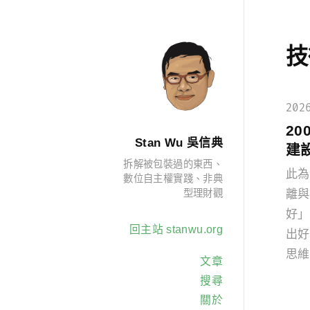
技
202
20
Stan Wu 吳信典
建
拆解被包裝過的東西、
此為
數位自主權實踐、非典
型理財觀
離與
好」
回主站 stanwu.org
出好
思維
文章
搜尋
關於