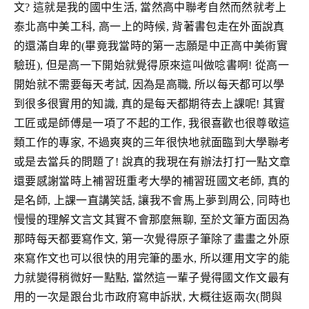
文? 這就是我的國中生活, 當然高中聯考自然而然就考上
泰北高中美工科, 高一上的時候, 背著書包走在外面說真
的還滿自卑的(畢竟我當時的第一志願是中正高中美術實
驗班), 但是高一下開始就覺得原來這叫做唸書啊! 從高一
開始就不需要每天考試, 因為是高職, 所以每天都可以學
到很多很實用的知識, 真的是每天都期待去上課呢! 其實
工匠或是師傅是一項了不起的工作, 我很喜歡也很尊敬這
類工作的專家, 不過爽爽的三年很快地就面臨到大學聯考
或是去當兵的問題了! 說真的我現在有辦法打打一點文章
還要感謝當時上補習班重考大學的補習班國文老師, 真的
是名師, 上課一直講笑話, 讓我不會馬上夢到周公, 同時也
慢慢的理解文言文其實不會那麼無聊, 至於文筆方面因為
那時每天都要寫作文, 第一次覺得原子筆除了畫畫之外原
來寫作文也可以很快的用完筆的墨水, 所以運用文字的能
力就變得稍微好一點點, 當然這一輩子覺得國文作文最有
用的一次是跟台北市政府寫申訴狀, 大概往返兩次(問與