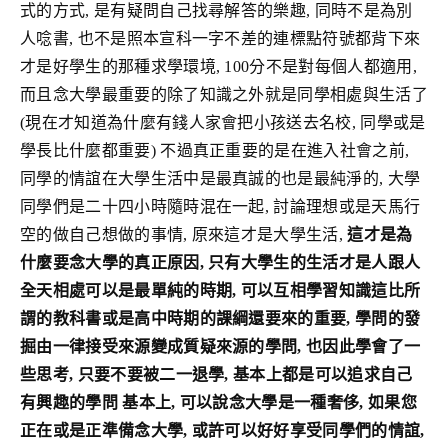
式的方式, 是有疑問自己找尋解答的樂趣, 同時不是為別
人唸書, 也不是照本宣科一字不差的連標點符號都背下來
才是好學生的那種求學環境, 100分不是對每個人都適用,
而且念大學最重要的除了知識之外就是同學相處與生活了
(現在才知道為什麼有錢人家會把小孩送去名校, 同學或是
學長比什麼都重要) 不過真正重要的是在進入社會之前,
同學的情誼在大學生活中是最真誠的也是最純淨的, 大學
同學們是二十四小時隨時混在一起, 討論理想或是天馬行
空的做自己想做的事情, 原來這才是大學生活,
這才是為
什麼要念大學的真正原因, 只有大學生的生活才是人跟人
全天相處可以是最單純的時期, 可以互相學習知識這比所
謂的教科書或是高中時期的課綱還要來的重要, 學問的發
掘由一律接受來源變成質疑來源的學問, 也因此學會了一
些思考, 只要不要被二一退學, 基本上都是可以追求自己
有興趣的學問
基本上, 可以說念大學是一種奢侈, 如果您
正在或是正準備念大學, 或許可以好好享受同學們的情誼,