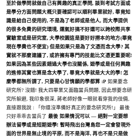
至於做學問就做自己有興趣的真正學問, 談到考試方面或
是學分方面問題大概只要確認可以順利畢業就好, 畢竟知
識是給自己使用的, 不是為了老師或是他人, 而大學提供
的很多免費的研究環境, 運氣好搞不好還可以跨校際共享
實驗室或是研究室, 大學校園這是要好好撈本的地方(畢竟
現在學費也不便宜)
但是如果只是為了文憑而念大學? 其
實就不那麼建議了, 或許擁有專門的技能比文憑更重要呢!
如果因為某些因素錯過大學也沒關係, 遊學或是任何興趣
的進修其實也算是念大學了, 畢竟大學就是大大的學! 怎
麼學都無所謂了, 只要是心甘情願的學都算 :P
如果要念
研究所? 沒錯! 我大四畢業又面臨當兵問題, 因此想要念研
究所躲避, 我印象很深, 蔣老師好像一眼就看穿我的伎倆,
直接跟我說 : 「你還沒準備好真正的要念研究所!」 最後
只好乖乖去當兵了
最後
如果情況可以 — 絕對一定要想
辦法留學或是短期遊學! 暫時飛出台灣島您一定會發現外
面的世界是無止境的平原, 而不是海洋, 再也不是只是做