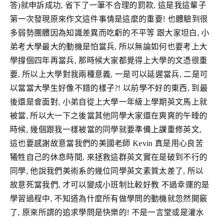
答)就申訴成功, 省下了一筆不合理的罰款, 這是我這輩子
第一次發現原來作文這件事情是這麼的重要! 也體驗到很
多弱勢團體因為知識差異而吃虧的不平等 跟大家坦白, 小
弟考大學最大的動機是怕當兵, 所以無論如何也要考上大
學撐個四年再當兵, 那時候大家都覺得上大學的文憑很重
要, 所以上大學對我兩種意義, 一是可以延遲當兵, 二是可
以當當大學生好像不錯的樣子?! 以前學不好的東西, 到最
後還是會面對, 小弟自從上大學一年級上學期英文馬上就
被當, 所以大一下之後當其他同學大家還在爽爽的午睡的
時候, 幾個跟我一樣被當的同學就要準備上課重修英文,
這也要感謝故意當我們的美國老師 Kevin 真是用心良苦
犧牲自己的休息時間, 來拯救這群英文實在是破到不行的
同學, 他說我們美術系的幾位同學英文素質太差了, 所以
故意死當我們, 才可以變成小班制比較好教 不過幸運的是
學習過程中, 不知道為什麼所有做學問的動機就忽然開竅
了, 原來所謂的追求學問是快樂的! 不是一言堂或是灌水