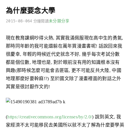
為什麼要念大學
2015-08-06
未分類
分享
4 分鐘閱讀
現在教育課綱吵得火熱, 其實我滿佩服現在高中生的勇氣,
那時同年齡的我可能還躲在萬年買漫畫書呢! 話說回來我
很慶幸, 年輕的時候近代史就念不好, 幾乎每次考試分數
都是個位數, 地理也是, 對於眼前沒有用的知識根本沒有
興趣(那時候怎麼可能會去匪區, 更不可能反共大陸, 中國
地理那麼好要幹麻!?) 至於國文除了漫畫裡面的對話之外
其實是很討厭作文的!
(
https://creativecommons.org/licenses/by/2.0/
) 說到英文, 我
家經濟不太可能移民去美國所以就不太了解為什麼要學英