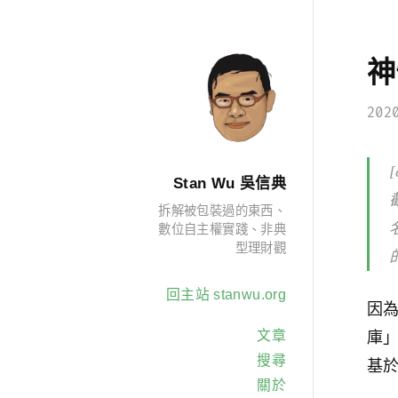
神
202
Stan Wu 吳信典
拆解被包裝過的東西、
數位自主權實踐、非典
型理財觀
回主站 stanwu.org
因
文章
庫
搜尋
基於
關於