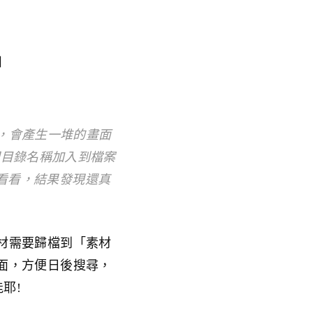
名
文件之後，會產生一堆的畫面
把目錄名稱加入到檔案
 看看，結果發現還真
材需要歸檔到「素材
面，方便日後搜尋，
耶!