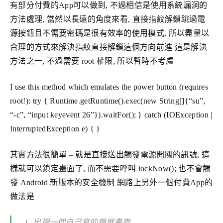
有部分付費的App可以做到, 不過相信是使用系統漏洞的
方法處理, 當然以長遠的角度來看, 直接指紋解鎖跳過電
源按鈕且不需要密碼是很有效率的使用模式, 所以盡量以
合理的方式來解決指紋直接解鎖這個方向前進 這是解決
方法之一, 不過需要 root 權限, 所以暫時不考慮
I use this method which emulates the power button (requires
root!): try { Runtime.getRuntime().exec(new String[]{“su”,
“-c”, “input keyevent 26”}).waitFor(); } catch (IOException |
InterruptedException e) { }
其實方法很簡單 – 就是直接送出觸發電源開關的訊號, 這
樣就可以鎖定畫面了, 而不需要呼叫 lockNow(); 也不會觸
發 Android 新版本的安全機制 網路上另外一個付費App的
做法是
出現一個自己寫的鎖屏畫面