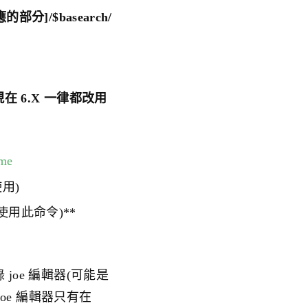
/[對應的部分]/
$basearch/
現在 6.X 一律都改用
dme
使用)
用此命令)**
 joe 編輯器(可能是
oe 編輯器只有在