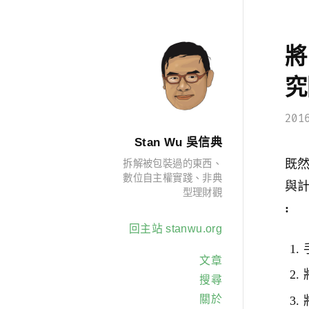
將
究
201
Stan Wu 吳信典
既然
拆解被包裝過的東西、
數位自主權實踐、非典
與計
型理財觀
:
回主站 stanwu.org
文章
搜尋
關於