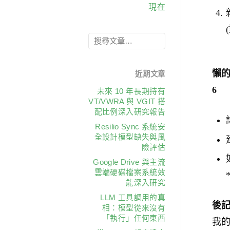
現在
懶的
近期文章
6
未來 10 年長期持有
VT/VWRA 與 VGIT 搭
配比例深入研究報告
Resilio Sync 系統安
全設計模型缺失與風
險評估
Google Drive 與主流
雲端硬碟檔案系統效
能深入研究
LLM 工具調用的真
後記
相：模型從來沒有
「執行」任何東西
我的