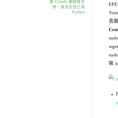
當 Claude 額度燒太
EPE
快，我決定自己寫
Python
Yu
吝嗇
Cen
sudo
wge
sud
裝 j
e