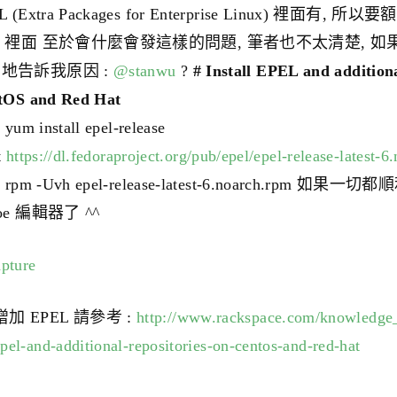
L (Extra Packages for Enterprise Linux) 裡面有, 所
m 裡面 至於會什麼會發這樣的問題, 筆者也不太清楚, 
地告訴我原因 :
@stanwu
?
# Install EPEL and additiona
tOS and Red Hat
 yum install epel-release
t
https://dl.fedoraproject.org/pub/epel/epel-release-latest-
o rpm -Uvh epel-release-latest-6.noarch.rpm 
oe 編輯器了 ^^
增加 EPEL 請參考 :
http://www.rackspace.com/knowledge_ce
pel-and-additional-repositories-on-centos-and-red-hat