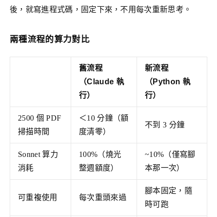
後，就寫進程式碼，固定下來，不用每次重新思考。
兩種流程的算力對比
舊流程
新流程
（Claude 執
（Python 執
行）
行）
2500 個 PDF
＜10 分鐘（額
不到 3 分鐘
掃描時間
度清零）
Sonnet 算力
100%（燒光
~10%（僅寫腳
消耗
整週額度）
本那一次）
腳本固定，隨
可重複使用
每次重頭來過
時可跑