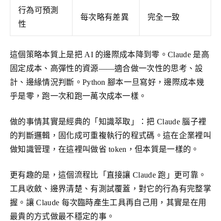
行為可預測
每次略有差異
完全一致
性
這個策略本質上是把 AI 的邊際成本降到零。Claude 是高
固定成本、高彈性的資源——適合做一次性的思考、設
計、邊緣情況判斷。Python 腳本一旦寫好，邊際成本幾
乎是零，跑一次和跑一萬次成本一樣。
做的事情其實是經典的「知識萃取」：把 Claude 腦子裡
的判斷邏輯，固化成可重複執行的程式碼。這在企業裡叫
做知識管理，在這裡叫做省 token，但本質是一樣的。
更有趣的是，這個流程比「直接讓 Claude 跑」更可靠。
工具收斂、邊界清楚、有測試覆蓋，對它的行為有完整掌
握。讓 Claude 每次臨時產生工具再自己用，其實是在用
最貴的方式做最不穩定的事。