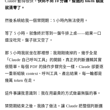
Claude 動得很快。
快到不到 10 分鐘，整週的 token 額度
就清零了。
然後系統給我一個禁閉期：5 小時內無法使用。
等了 5 小時，就像終於等到一盤牛排上桌——結果一口
還沒吃完，盤子就又空了。
那 5 小時我就坐在那裡想：我剛剛燒掉的，幾乎全是
「Claude 自己呼叫工具」的開銷，真正的判斷邏輯其實
很簡單。每個 PDF 的操作步驟完全一樣，Claude 卻要逐
一重新組裝 context、呼叫工具、產出結果，每一輪都是
幾萬 token 在走。
這件事讓我意識到：我在用最貴的方式做最無腦的事。
禁閉期結束之後，我換了做法。讓 Claude 把整個判斷邏