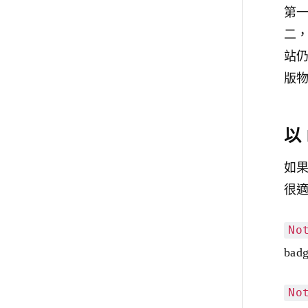
第
二
站
版
以 
如
很
No
ba
No