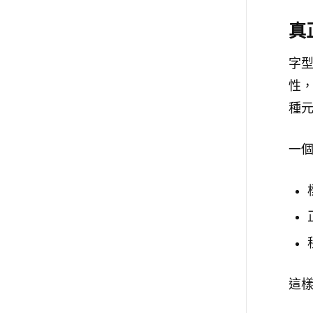
真
字
性
種
一
這