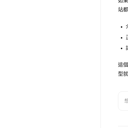
如
站
這
型