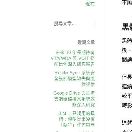
不
現在
黑
黑
近期文章
籤
未來 10 年長期持有
VT/VWRA 與 VGIT 搭
閱
配比例深入研究報告
Resilio Sync 系統安
但
全設計模型缺失與風
險評估
連
Google Drive 與主流
較
雲端硬碟檔案系統效
能深入研究
時
LLM 工具調用的真
相：模型從來沒有
這
「執行」任何東西