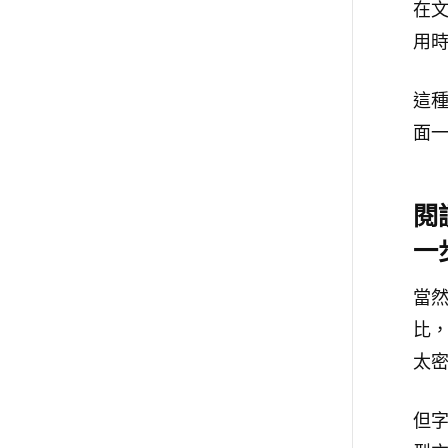
在
用
這
面
閱
一
當
比
太
但