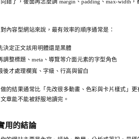
向錯了，後面再怎麼調 margin、padding、max-wid
。
以對內容型網站來說，最有效率的順序通常是：
先決定正文該用明體還是黑體
再調整標題、meta、導覽等介面元素的字型角色
最後才處理欄寬、字級、行高與留白
樣做的結果通常比「先改很多動畫、色彩與卡片樣式」更
響文章能不能被舒服地讀完。
實用的結論