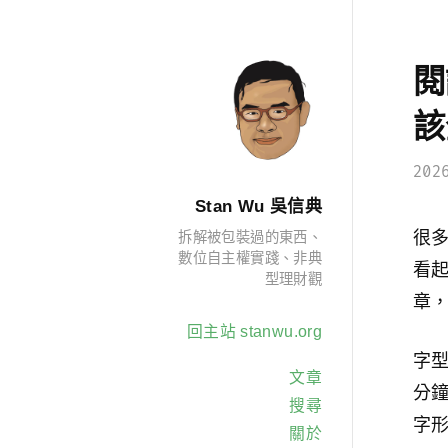
閱
該
202
Stan Wu 吳信典
很
拆解被包裝過的東西、
數位自主權實踐、非典
看
型理財觀
章
回主站 stanwu.org
字
文章
分
搜尋
字
關於