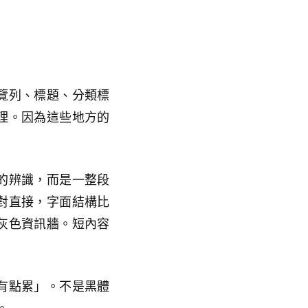
覽列、標題、分類標
理。因為這些地方的
的辨識，而是一整段
對直接，字面結構比
灰色資訊牆。短內容
有點累」。不是黑體