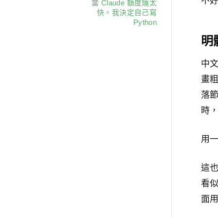
不
當 Claude 額度燒太
快，我決定自己寫
Python
明
中
畫
落
時
用
這
看
面