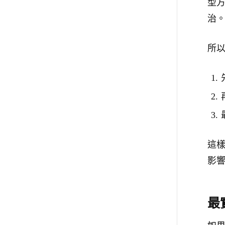
型方
治
所
這
影
最