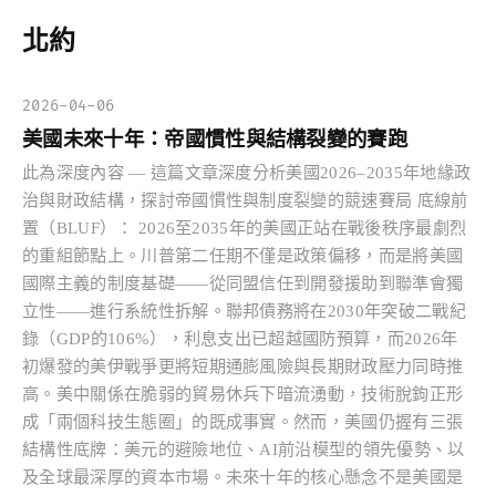
北約
2026-04-06
美國未來十年：帝國慣性與結構裂變的賽跑
此為深度內容 — 這篇文章深度分析美國2026–2035年地緣政
治與財政結構，探討帝國慣性與制度裂變的競速賽局 底線前
置（BLUF）： 2026至2035年的美國正站在戰後秩序最劇烈
的重組節點上。川普第二任期不僅是政策偏移，而是將美國
國際主義的制度基礎——從同盟信任到開發援助到聯準會獨
立性——進行系統性拆解。聯邦債務將在2030年突破二戰紀
錄（GDP的106%），利息支出已超越國防預算，而2026年
初爆發的美伊戰爭更將短期通膨風險與長期財政壓力同時推
高。美中關係在脆弱的貿易休兵下暗流湧動，技術脫鉤正形
成「兩個科技生態圈」的既成事實。然而，美國仍握有三張
結構性底牌：美元的避險地位、AI前沿模型的領先優勢、以
及全球最深厚的資本市場。未來十年的核心懸念不是美國是