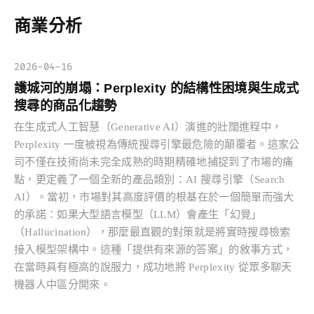
商業分析
2026-04-16
護城河的崩塌：Perplexity 的結構性困境與生成式
搜尋的商品化趨勢
在生成式人工智慧（Generative AI）演進的壯闊進程中，
Perplexity 一度被視為傳統搜尋引擎最危險的顛覆者。這家公
司不僅在技術尚未完全成熟的時期精確地捕捉到了市場的痛
點，更定義了一個全新的產品類別：AI 搜尋引擎（Search
AI）。當初，市場對其高度評價的根基在於一個簡單而強大
的承諾：如果大型語言模型（LLM）會產生「幻覺」
（Hallucination），那麼最直觀的對策就是將實時搜尋檢索
接入模型架構中。這種「提供有來源的答案」的敘事方式，
在當時具有極高的說服力，成功地將 Perplexity 從眾多聊天
機器人中區分開來。