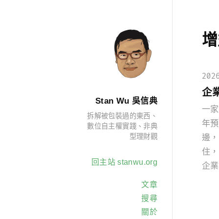
增
202
企
Stan Wu 吳信典
一家
拆解被包裝過的東西、
年預
數位自主權實踐、非典
型理財觀
邊，
住，
回主站 stanwu.org
企業
文章
搜尋
關於