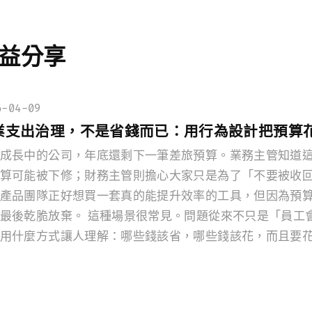
益分享
6-04-09
業支出治理，不是省錢而已：用行為設計把預算
成長中的公司，年底還剩下一筆差旅預算。業務主管知道
算可能被下修；財務主管則擔心大家只是為了「不要被收
產品團隊正好想買一套真的能提升效率的工具，但因為預
最後乾脆放棄。 這種場景很常見。問題從來不只是「員工
用什麼方式讓人理解：哪些錢該省，哪些錢該花，而且要