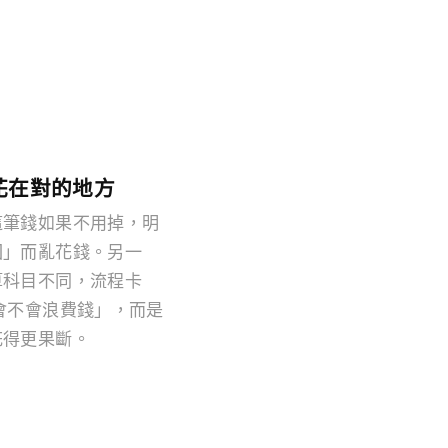
花在對的地方
這筆錢如果不用掉，明
回」而亂花錢。另一
算科目不同，流程卡
會不會浪費錢」，而是
花得更果斷。