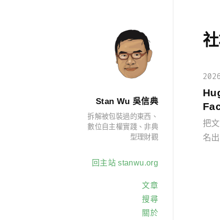
社
202
Hu
Stan Wu 吳信典
Fa
拆解被包裝過的東西、
把文
數位自主權實踐、非典
型理財觀
名出
回主站 stanwu.org
文章
搜尋
關於