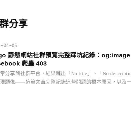
群分享
6-04-05
go 靜態網站社群預覽完整踩坑紀錄：og:image、C
cebook 爬蟲 403
章分享到社群平台，結果跳出「No title」、「No descrip
現頭像——這篇文章完整記錄這些問題的根本原因，以及