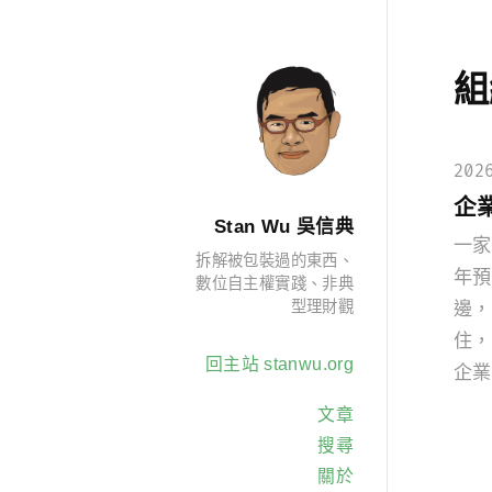
組
202
企
Stan Wu 吳信典
一家
拆解被包裝過的東西、
年預
數位自主權實踐、非典
型理財觀
邊，
住，
回主站 stanwu.org
企業
文章
搜尋
關於