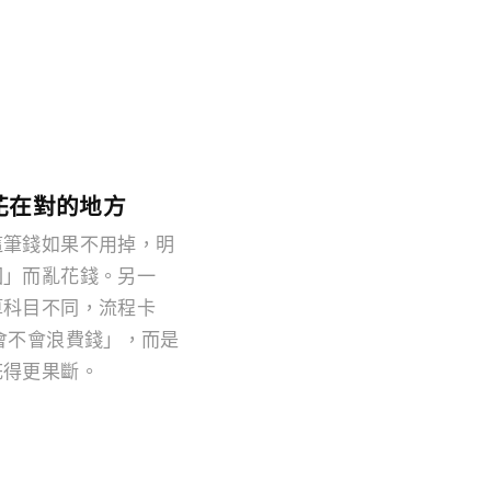
花在對的地方
這筆錢如果不用掉，明
回」而亂花錢。另一
算科目不同，流程卡
會不會浪費錢」，而是
花得更果斷。