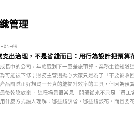
織管理
6-04-09
業支出治理，不是省錢而已：用行為設計把預算
成長中的公司，年底還剩下一筆差旅預算。業務主管知道
算可能被下修；財務主管則擔心大家只是為了「不要被收
產品團隊正好想買一套真的能提升效率的工具，但因為預
最後乾脆放棄。 這種場景很常見。問題從來不只是「員工
用什麼方式讓人理解：哪些錢該省，哪些錢該花，而且要