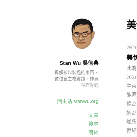
美
202
美
Stan Wu 吳信典
此為
拆解被包裝過的東西、
20
數位自主權實踐、非典
型理財觀
中東
能源
回主站 stanwu.org
據為
納為
文章
通膨
搜尋
但結
關於