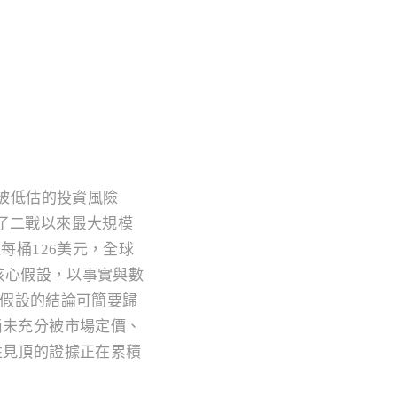
性被低估的投資風險
）開啟了二戰以來最大規模
每桶126美元，全球
核心假設，以事實與數
個假設的結論可簡要歸
尚未充分被市場定價、
性見頂的證據正在累積