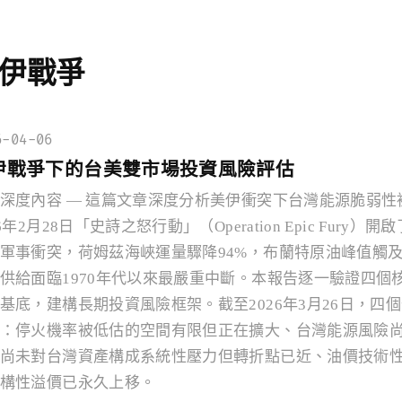
伊戰爭
6-04-06
伊戰爭下的台美雙市場投資風險評估
深度內容 — 這篇文章深度分析美伊衝突下台灣能源脆弱
26年2月28日「史詩之怒行動」（Operation Epic Fury
軍事衝突，荷姆茲海峽運量驟降94%，布蘭特原油峰值觸及
供給面臨1970年代以來最嚴重中斷。本報告逐一驗證四個
基底，建構長期投資風險框架。截至2026年3月26日，四
：停火機率被低估的空間有限但正在擴大、台灣能源風險
尚未對台灣資產構成系統性壓力但轉折點已近、油價技術
構性溢價已永久上移。