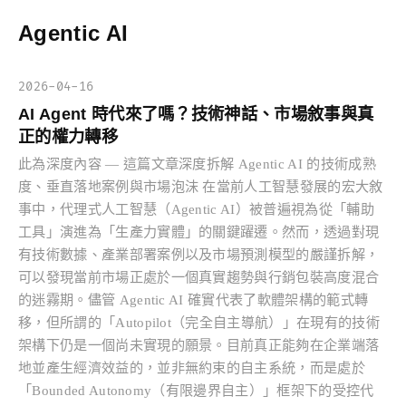
Agentic AI
2026-04-16
AI Agent 時代來了嗎？技術神話、市場敘事與真
正的權力轉移
此為深度內容 — 這篇文章深度拆解 Agentic AI 的技術成熟
度、垂直落地案例與市場泡沫 在當前人工智慧發展的宏大敘
事中，代理式人工智慧（Agentic AI）被普遍視為從「輔助
工具」演進為「生產力實體」的關鍵躍遷。然而，透過對現
有技術數據、產業部署案例以及市場預測模型的嚴謹拆解，
可以發現當前市場正處於一個真實趨勢與行銷包裝高度混合
的迷霧期。儘管 Agentic AI 確實代表了軟體架構的範式轉
移，但所謂的「Autopilot（完全自主導航）」在現有的技術
架構下仍是一個尚未實現的願景。目前真正能夠在企業端落
地並產生經濟效益的，並非無約束的自主系統，而是處於
「Bounded Autonomy（有限邊界自主）」框架下的受控代