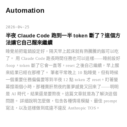
Automation
2026-04-25
半夜 Claude Code 跑到一半 token 斷了？這個方
法讓它自己醒來繼續
睡覺前把電鍋設定好，隔天早上起床就有熱騰騰的飯可以吃
了。 用 Claude Code 跑長時間任務也可以這樣——睡前設好
/loop，token 斷了它會一直等，reset 之後自己繼續，早上醒
來結果已經在那裡了。 筆者平常晚上 10 點睡覺，但有時候
一個重要任務偏偏要等到半夜 12 點 token 才 reset。盯著螢
幕撐兩個小時，那種賣肝熬夜的噩夢感覺又回來了——明明
是 AI 時代，結果還是要熬夜。這篇文章就是為了解決這個
問題。 詳細說明怎麼做，包含各種情境模擬、最佳 prompt
寫法，以及這樣做到底違不違反 Anthropic TOS。